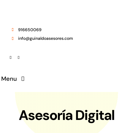
Saltar
al
contenido
916650069
info@guinaldoasesores.com
Menu
Despacho
Asesoría Digital
Áreas