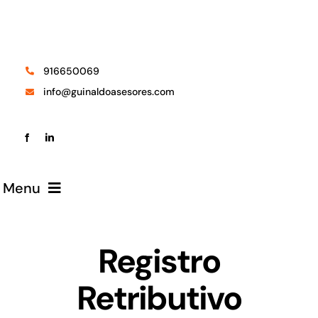
Saltar
al
contenido
916650069
info@guinaldoasesores.com
Menu
Despacho
Registro
Retributivo
Áreas