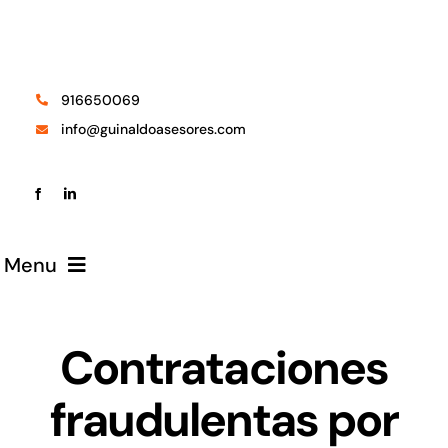
Saltar
al
contenido
916650069
info@guinaldoasesores.com
Menu
Despacho
Contrataciones
fraudulentas por
Áreas